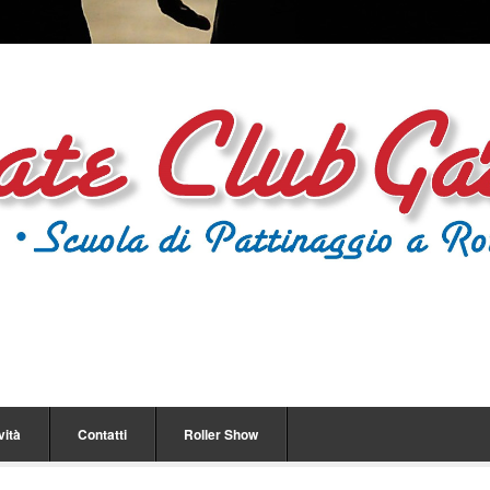
vità
Contatti
Roller Show