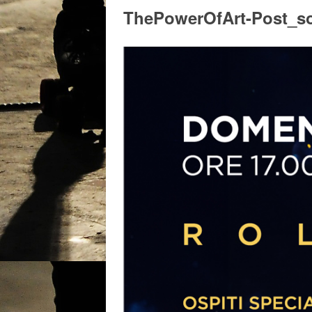
ThePowerOfArt-Post_soc