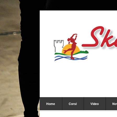
Home
Corsi
Video
No